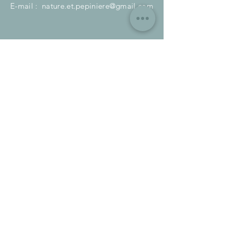
E-mail :
nature.et.pepiniere@gmail.com
HORAIRES
SUR RDV ou suivant les horaires
d'ouvertures.
Plus d'informations sur les réseaux
sociaux et en première page.
ACCES
Facile d'accès, idéalement situés à 10
minutes de Montaigu et de l'A83 sortie
Boufféré.
à 25/30 minutes de Nantes et la Roche-
Sur-Yon.
S'ABONNER