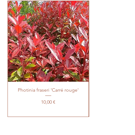
Photinia fraseri 'Carré rouge'
Prix
10,00 €