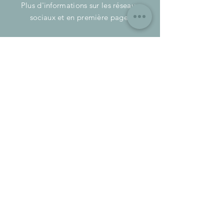
Plus d'informations sur les réseaux
sociaux et en première page.
ACCES
Facile d'accès, idéalement situés à 10
minutes de Montaigu et de l'A83 sortie
Boufféré.
à 25/30 minutes de Nantes et la Roche-
Sur-Yon.
S'ABONNER
E-mail
S'abonner
https://www.jardinez.com/