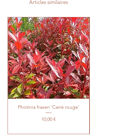
Articles similaires
Photinia fraseri 'Carré rouge'
Prix
10,00 €