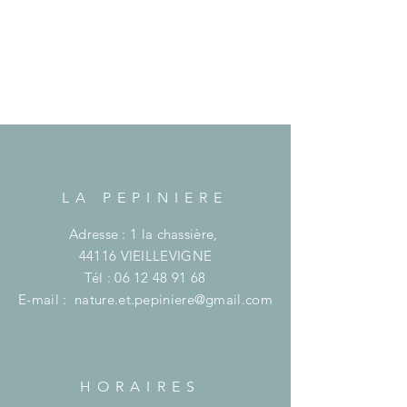
LA PEPINIERE
Adresse : 1 la chassière,
44116 VIEILLEVIGNE
Tél :
06 12 48 91 68
E-mail :
nature.et.pepiniere@gmail.com
HORAIRES