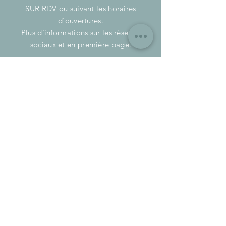
SUR RDV ou suivant les horaires
d'ouvertures.
Plus d'informations sur les réseaux
sociaux et en première page.
ACCES
Facile d'accès, idéalement situés à 10
minutes de Montaigu et de l'A83 sortie
Boufféré.
à 25/30 minutes de Nantes et la Roche-
Sur-Yon.
S'ABONNER
E-mail
S'abonner