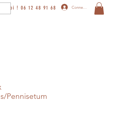
ez-moi ! 06 12 48 91 68
Connexion
x
ns/Pennisetum