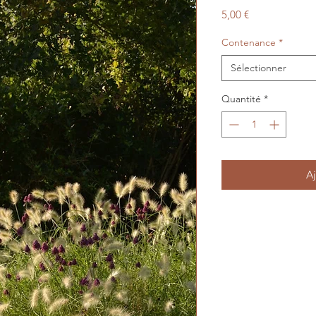
Prix
5,00 €
Contenance
*
Sélectionner
Quantité
*
Aj