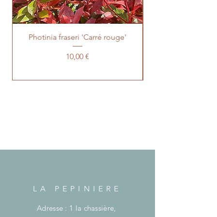
Photinia fraseri 'Carré rouge'
Prix
10,00 €
LA PEPINIERE
Adresse : 1 la chassière,