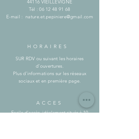
44116 VIEILLEVIGNE
Tél :
06 12 48 91 68
E-mail :
nature.et.pepiniere@gmail.com
HORAIRES
SUR RDV ou suivant les horaires
d'ouvertures.
Plus d'informations sur les réseaux
sociaux et en première page.
ACCES
Facile d'accès, idéalement situés à 10
minutes de Montaigu et de l'A83 sortie
Boufféré.
à 25/30 minutes de Nantes et la Roche-
Sur-Yon.