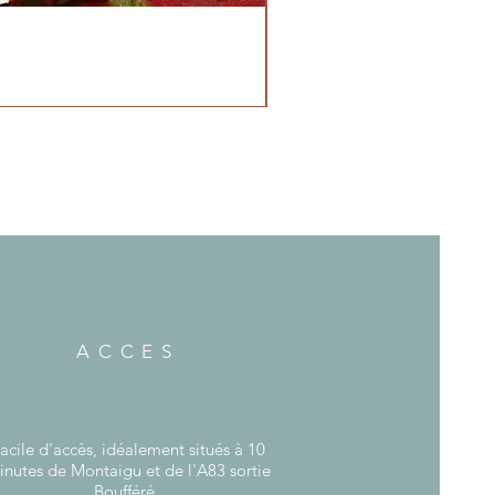
ACCES
acile d'accès, idéalement situés à 10
inutes de Montaigu et de l'A83 sortie
Boufféré.