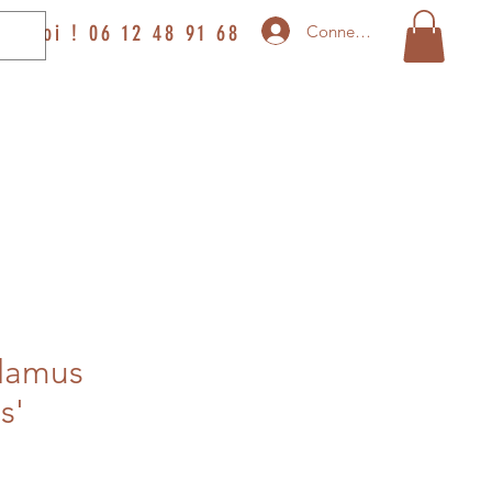
ez-moi ! 06 12 48 91 68
Connexion
alamus
s'