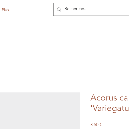
Contact
Plus
Acorus c
'Variegatu
Prix
3,50 €