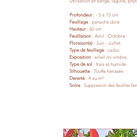
Utilisation en berge, lagune, phy
Profondeur
: - 5 à 15 cm
Feuillage
: panaché doré
Hauteur
: 60 cm
Feuillaison
: Avril - Octobre
Floraison(s)
: Juin - Juillet
Type de feuillage
: caduc
Exposition
: soleil mi-ombre
Type de sol
: frais et humide.
Silhouette
: Touffe hérissée
Densité
: 4 au m²
Soins
: Suppresion des feuilles fa